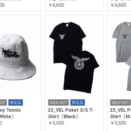
00
￥6,600
￥6,600
OUT
限定品
SOLD OUT
限定品
SOLD OUT
oy Tennis
23_VEL Poket S/S T-
23_VEL P
White〕
Shirt〔Black〕
Shirt〔M
0
￥5,500
￥5,500