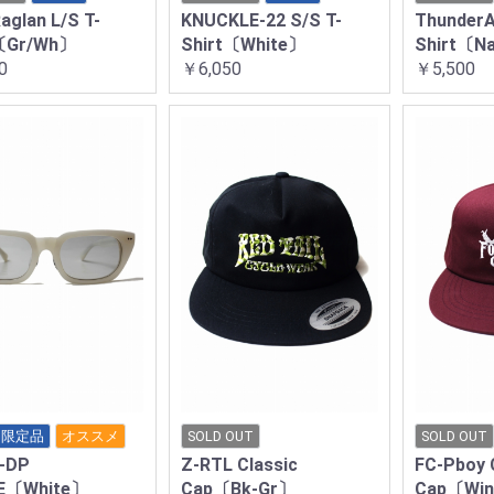
aglan L/S T-
KNUCKLE-22 S/S T-
ThunderAl
t〔Gr/Wh〕
Shirt〔White〕
Shirt〔N
0
￥6,050
￥5,500
限定品
オススメ
SOLD OUT
SOLD OUT
-DP
Z-RTL Classic
FC-Pboy 
E〔White〕
Cap〔Bk-Gr〕
Cap〔Wi