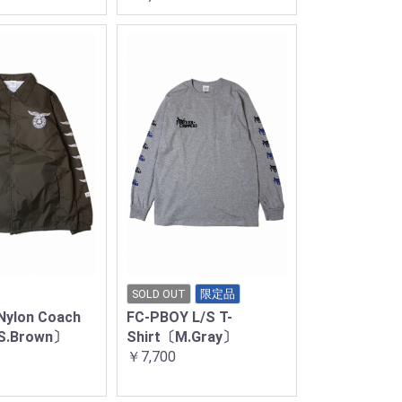
SOLD OUT
限定品
Nylon Coach
FC-PBOY L/S T-
S.Brown〕
Shirt〔M.Gray〕
￥7,700