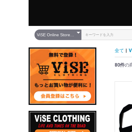
全て
|
V
80件
の