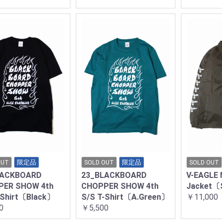
OUT
限定品
SOLD OUT
限定品
SOLD OUT
LACKBOARD
23_BLACKBOARD
V-EAGLE 
PER SHOW 4th
CHOPPER SHOW 4th
Jacket〔
-Shirt〔Black〕
S/S T-Shirt〔A.Green〕
￥11,000
0
￥5,500