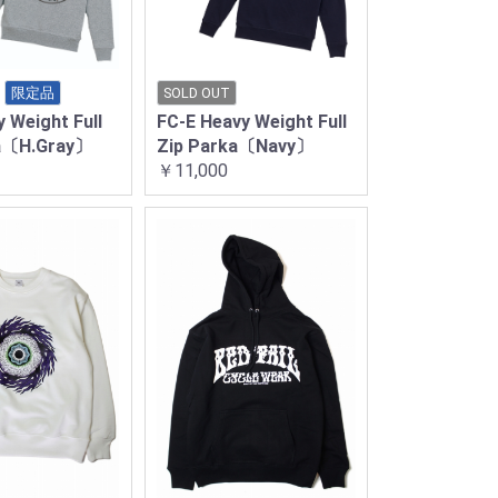
限定品
SOLD OUT
 Weight Full
FC-E Heavy Weight Full
ka〔H.Gray〕
Zip Parka〔Navy〕
￥11,000