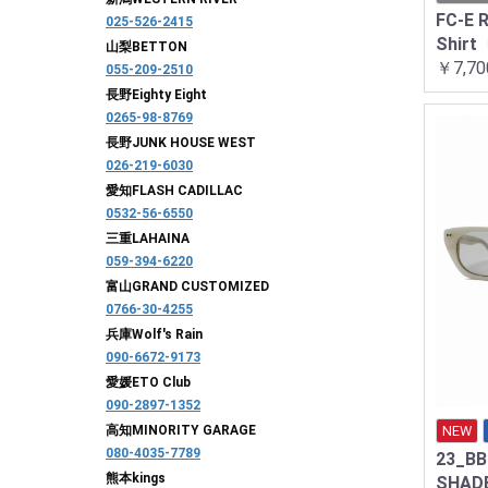
FC-E R
025-526-2415
Shir
山梨
BETTON
￥7,70
055-209-2510
長野
Eighty Eight
0265-98-8769
長野
JUNK HOUSE WEST
026-219-6030
愛知
FLASH CADILLAC
0532-56-6550
三重
LAHAINA
059-394-6220
富山
GRAND CUSTOMIZED
0766-30-4255
兵庫
Wolf's Rain
090-6672-9173
愛媛
ETO Club
090-2897-1352
NEW
高知
MINORITY GARAGE
080-4035-7789
23_BB
熊本
kings
SHAD