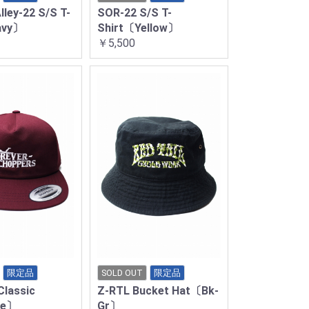
ley-22 S/S T-
SOR-22 S/S T-
avy〕
Shirt〔Yellow〕
￥5,500
限定品
SOLD OUT
限定品
Classic
Z-RTL Bucket Hat〔Bk-
ne〕
Gr〕