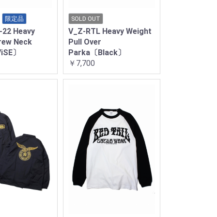
限定品
SOLD OUT
-22 Heavy
V_Z-RTL Heavy Weight
rew Neck
Pull Over
ViSE〕
Parka〔Black〕
￥7,700