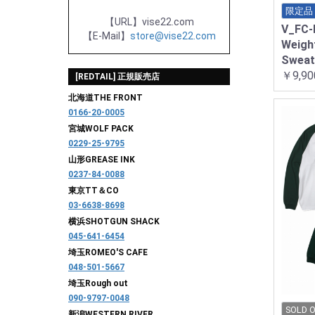
限定品
【URL】vise22.com
V_FC-
【E-Mail】
store@vise22.com
Weigh
Swea
￥9,90
[REDTAIL] 正規販売店
北海道
THE FRONT
0166-20-0005
宮城
WOLF PACK
0229-25-9795
山形
GREASE INK
0237-84-0088
東京
TT＆CO
03-6638-8698
横浜
SHOTGUN SHACK
045-641-6454
埼玉
ROMEO'S CAFE
048-501-5667
埼玉
Rough out
090-9797-0048
SOLD 
新潟
WESTERN RIVER