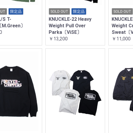
OUT
限定品
SOLD OUT
限定品
SOLD OUT
/S T-
KNUCKLE-22 Heavy
KNUCKLE
〔M.Green〕
Weight Pull Over
Weight C
0
Parka〔ViSE〕
Sweat〔
￥13,200
￥11,000