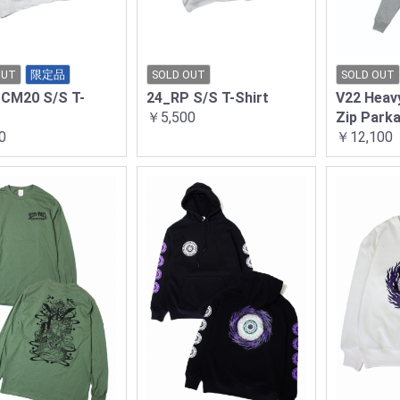
OUT
限定品
SOLD OUT
SOLD OUT
CM20 S/S T-
24_RP S/S T-Shirt
V22 Heavy
￥5,500
Zip Par
0
￥12,100