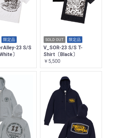
限定品
SOLD OUT
限定品
rAlley-23 S/S
V_SOR-23 S/S T-
〔White〕
Shirt〔Black〕
￥5,500