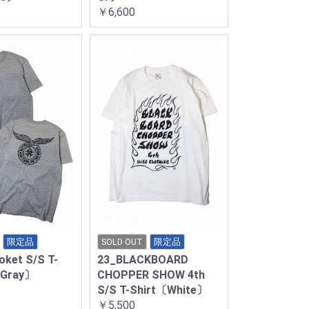
￥6,600
限定品
SOLD OUT
限定品
oket S/S T-
23_BLACKBOARD
.Gray〕
CHOPPER SHOW 4th
S/S T-Shirt〔White〕
￥5,500