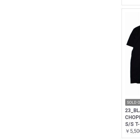
SOLD 
23_B
CHOP
S/S T
￥5,50