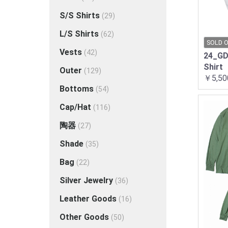
S/S Shirts
(29)
L/S Shirts
(62)
SOLD 
Vests
(42)
24_GD
Shirt
Outer
(129)
￥5,50
Bottoms
(54)
Cap/Hat
(116)
陶器
(27)
Shade
(35)
Bag
(22)
Silver Jewelry
(36)
Leather Goods
(16)
Other Goods
(50)