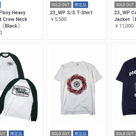
SOLD OUT
限定品
SOLD OUT
Pboy Heavy
23_WP S/S T-Shirt
23_WP C
t Crew Neck
￥5,500
Jacket〔
t〔Black〕
￥11,000
0
OUT
限定品
SOLD OUT
限定品
SOLD OUT