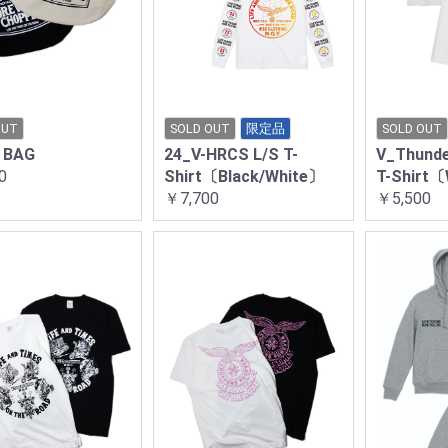
OUT
SOLD OUT
限定品
SOLD OUT
 BAG
24_V-HRCS L/S T-
V_Thunde
0
Shirt〔Black/White〕
T-Shirt
￥7,700
￥5,500