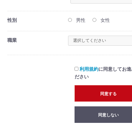
性別
男性
女性
職業
利用規約
に同意してお進
ださい
同意する
同意しない