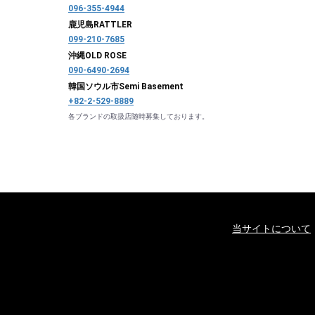
096-355-4944
鹿児島
RATTLER
099-210-7685
沖縄
OLD ROSE
090-6490-2694
韓国ソウル市
Semi Basement
+82-2-529-8889
各ブランドの取扱店随時募集しております。
当サイトについて