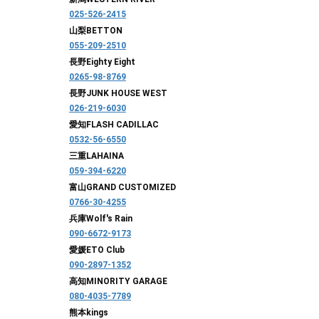
025-526-2415
山梨
BETTON
055-209-2510
長野
Eighty Eight
0265-98-8769
長野
JUNK HOUSE WEST
026-219-6030
愛知
FLASH CADILLAC
0532-56-6550
三重
LAHAINA
059-394-6220
富山
GRAND CUSTOMIZED
0766-30-4255
兵庫
Wolf's Rain
090-6672-9173
愛媛
ETO Club
090-2897-1352
高知
MINORITY GARAGE
080-4035-7789
熊本
kings