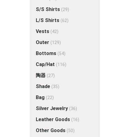
S/S Shirts
(29)
L/S Shirts
(62)
Vests
(42)
Outer
(129)
Bottoms
(54)
Cap/Hat
(116)
陶器
(27)
Shade
(35)
Bag
(22)
Silver Jewelry
(36)
Leather Goods
(16)
Other Goods
(50)