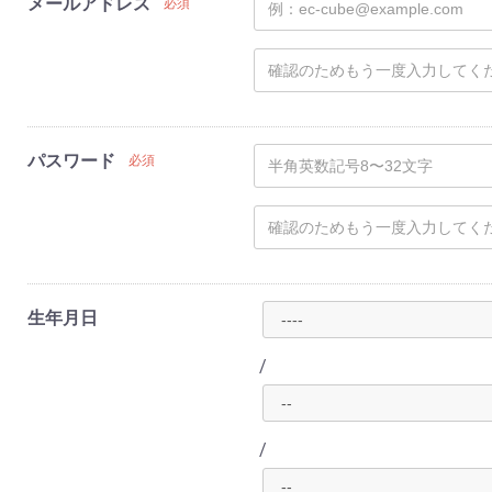
メールアドレス
必須
パスワード
必須
生年月日
/
/