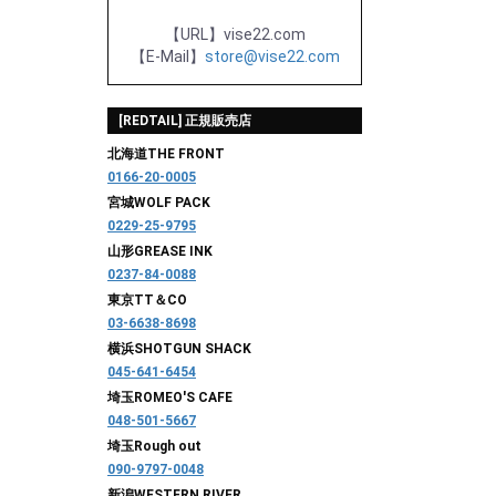
【URL】vise22.com
【E-Mail】
store@vise22.com
[REDTAIL] 正規販売店
北海道
THE FRONT
0166-20-0005
宮城
WOLF PACK
0229-25-9795
山形
GREASE INK
0237-84-0088
東京
TT＆CO
03-6638-8698
横浜
SHOTGUN SHACK
045-641-6454
埼玉
ROMEO'S CAFE
048-501-5667
埼玉
Rough out
090-9797-0048
新潟
WESTERN RIVER