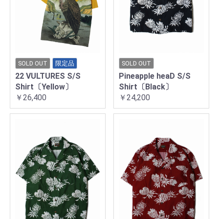
SOLD OUT
限定品
SOLD OUT
22 VULTURES S/S
Pineapple heaD S/S
Shirt〔Yellow〕
Shirt〔Black〕
￥26,400
￥24,200