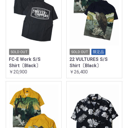
SOLD OUT
SOLD OUT
限定品
FC-E Work S/S
22 VULTURES S/S
Shirt〔Black〕
Shirt〔Black〕
￥20,900
￥26,400