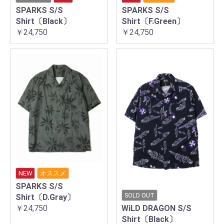
SPARKS S/S
SPARKS S/S
Shirt〔Black〕
Shirt〔F.Green〕
￥24,750
￥24,750
NEW
オススメ
SPARKS S/S
SOLD OUT
Shirt〔D.Gray〕
WiLD DRAGON S/S
￥24,750
Shirt〔Black〕