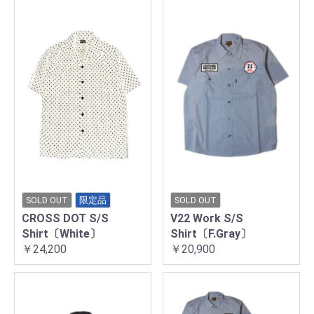
SOLD OUT
限定品
SOLD OUT
CROSS DOT S/S
V22 Work S/S
Shirt〔White〕
Shirt〔F.Gray〕
￥24,200
￥20,900