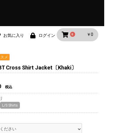
￥0
0
お気に入り
ログイン
ススメ
T Cross Shirt Jacket〔Khaki〕
0
税込
リ
L/S Shirts