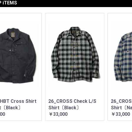
P iTEMS
HBT Cross Shirt
26_CROSS Check L/S
26_CROS
t〔Black〕
Shirt〔Black〕
Shirt〔N
00
￥33,000
￥33,000