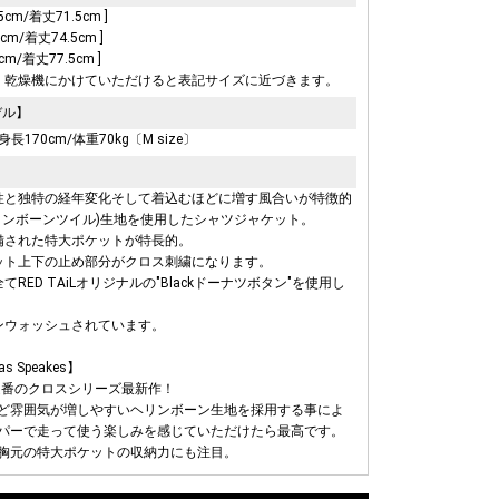
5cm/着丈71.5cm ]
5cm/着丈74.5cm ]
cm/着丈77.5cm ]
、乾燥機にかけていただけると表記サイズに近づきます。
デル】
_身長170cm/体重70kg〔M size〕
性と独特の経年変化そして着込むほどに増す風合いが特徴的
ヘリンボーンツイル)生地を使用したシャツジャケット。
備された特大ポケットが特長的。
ット上下の止め部分がクロス刺繍になります。
てRED TAiLオリジナルの"Blackドーナツボタン"を使用し
ンウォッシュされています。
as Speakes】
iL定番のクロスシリーズ最新作！
ど雰囲気が増しやすいヘリンボーン生地を採用する事によ
パーで走って使う楽しみを感じていただけたら最高です。
胸元の特大ポケットの収納力にも注目。