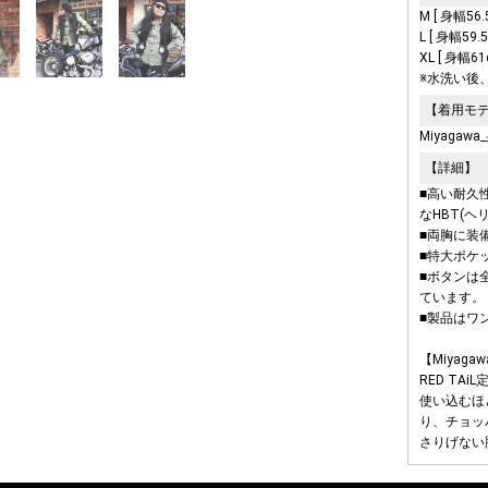
M [ 身幅56.
L [ 身幅59.
XL [ 身幅61
※水洗い後
【着用モ
Miyagawa
【詳細】
■高い耐久
なHBT(
■両胸に装
■特大ポケ
■ボタンは全
ています。
■製品はワ
【Miyagaw
RED TA
使い込むほ
り、チョッ
さりげない