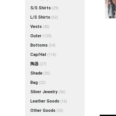
S/S Shirts
(29)
L/S Shirts
(62)
Vests
(42)
Outer
(129)
Bottoms
(54)
Cap/Hat
(116)
陶器
(27)
Shade
(35)
Bag
(22)
Silver Jewelry
(36)
Leather Goods
(16)
Other Goods
(50)