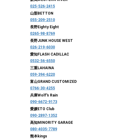
025-526-2415
山梨
BETTON
055-209-2510
長野
Eighty Eight
0265-98-8769
長野
JUNK HOUSE WEST
026-219-6030
愛知
FLASH CADILLAC
0532-56-6550
三重
LAHAINA
059-394-6220
富山
GRAND CUSTOMIZED
0766-30-4255
兵庫
Wolf's Rain
090-6672-9173
愛媛
ETO Club
090-2897-1352
高知
MINORITY GARAGE
080-4035-7789
熊本
kings