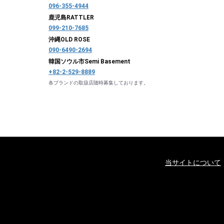
096-355-4944
鹿児島
RATTLER
099-210-7685
沖縄
OLD ROSE
090-6490-2694
韓国ソウル市
Semi Basement
+82-2-529-8889
各ブランドの取扱店随時募集しております。
当サイトについて