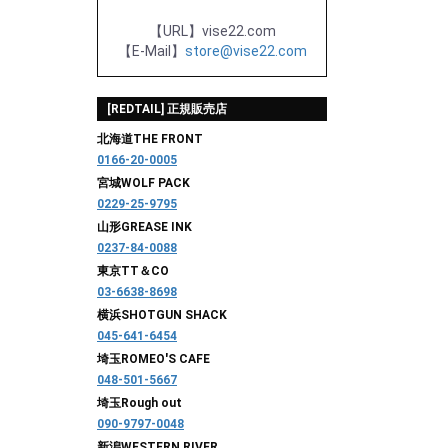
【URL】vise22.com
【E-Mail】
store@vise22.com
[REDTAIL] 正規販売店
北海道
THE FRONT
0166-20-0005
宮城
WOLF PACK
0229-25-9795
山形
GREASE INK
0237-84-0088
東京
TT＆CO
03-6638-8698
横浜
SHOTGUN SHACK
045-641-6454
埼玉
ROMEO'S CAFE
048-501-5667
埼玉
Rough out
090-9797-0048
新潟
WESTERN RIVER