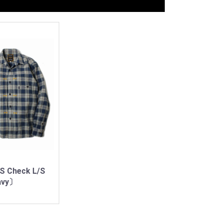
S Check L/S
avy〕