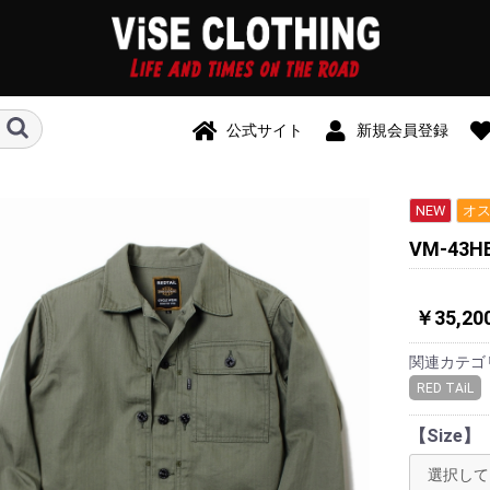
公式サイト
新規会員登録
NEW
オ
VM-43HB
￥35,20
関連カテゴ
RED TAiL
【Size】