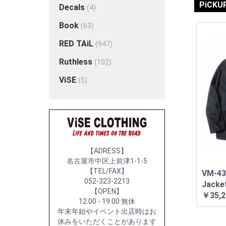
PiCKU
Decals
(4)
Book
(63)
RED TAiL
(947)
Ruthless
(102)
ViSE
(5)
【ADRESS】
名古屋市中区上前津1-1-5
【TEL/FAX】
VM-43
052-323-2213
Jacke
【OPEN】
￥35,2
12:00 - 19:00 無休
年末年始やイベント出店時はお
休みをいただくことがあります