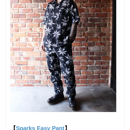
【
Sparks Easy Pant
】