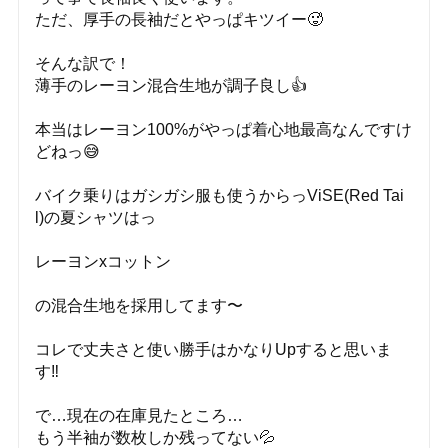
ただ、厚手の長袖だとやっぱキツイー🥵
そんな訳で！
薄手のレーヨン混合生地が調子良し👍
本当はレーヨン100%がやっぱ着心地最高なんですけ
どねっ😅
バイク乗りはガシガシ服も使うからっViSE(Red Tai
l)の夏シャツはっ
レーヨンxコットン
の混合生地を採用してます〜
コレで丈夫さと使い勝手はかなりUpすると思いま
す‼️
で…現在の在庫見たところ…
もう半袖が数枚しか残ってない💦