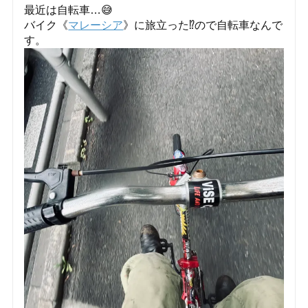
最近は自転車…😅
バイク《
マレーシア
》に旅立った⁉️ので自転車なんで
す。