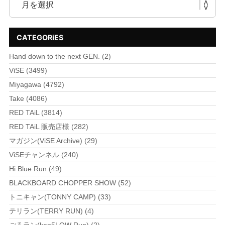
CATEGORiES
Hand down to the next GEN. (2)
ViSE (3499)
Miyagawa (4792)
Take (4086)
RED TAiL (3814)
RED TAiL 販売店様 (282)
マガジン(ViSE Archive) (29)
ViSEチャンネル (240)
Hi Blue Run (49)
BLACKBOARD CHOPPER SHOW (52)
トニキャン(TONNY CAMP) (33)
テリラン(TERRY RUN) (4)