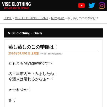
HOME
ViSE CLOTHiNG - DiARY
Miyagawa
蒸し蒸しのこの季節は！
ViSE clothing - Diary
蒸し蒸しのこの季節は！
2026年07月02日 木曜日
(vise_miyagawa)
どもどもMiyagawaです〜
名古屋市内☔️止みましたね！
今週末は晴れるかなぁ〜？
☀️💨☀️💨☀️💨
さて