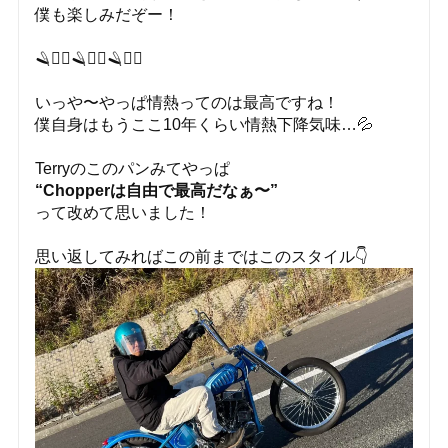
僕も楽しみだぞー！
🪒❤️‍🔥🪒❤️‍🔥🪒❤️‍🔥
いっや〜やっぱ情熱ってのは最高ですね！
僕自身はもうここ10年くらい情熱下降気味…💦
Terryのこのパンみてやっぱ
“Chopperは自由で最高だなぁ〜”
って改めて思いました！
思い返してみればこの前まではこのスタイル👇