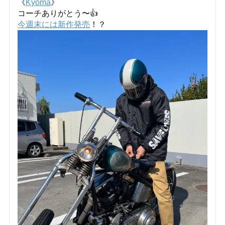
《
Kyoma
》
コーチありがとう〜👍
今週末には新作発売
！？