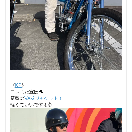
《
KP
》
コレまた宣伝🙏
新型の
VA-2ジャケット！
軽くていいですよ👍