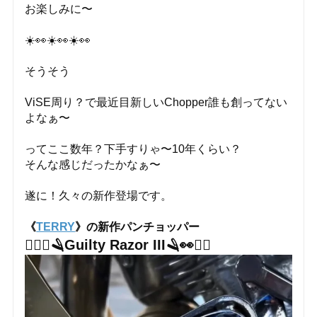
お楽しみに〜
☀️👀☀️👀☀️👀
そうそう
ViSE周り？で最近目新しいChopper誰も創ってない
よなぁ〜
ってここ数年？下手すりゃ〜10年くらい？
そんな感じだったかなぁ〜
遂に！久々の新作登場です。
《
TERRY
》の新作パンチョッパー
❤️‍🔥👀🪒Guilty Razor III🪒👀❤️‍🔥