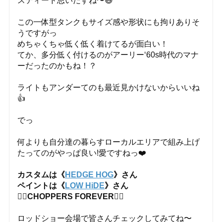
スティード思いだすね〜😅
この一体型タンクもサイズ感や形状にも拘りありそ
うですがっ
めちゃくちゃ低く低く着けてるが面白い！
てか、多分低く付けるのがアーリー‘60s時代のマナ
ーだったのかもね！？
ライトもアンダーてのも最近見かけないからいいね
👍
でっ
何よりも自分達の暮らすローカルエリアで組み上げ
たってのがやっぱ良い!愛ですねっ❤️
カスタムは《
HEDGE HOG
》さん
ペイントは《
LOW HiDE
》さん
❤️‍🔥CHOPPERS FOREVER❤️‍🔥
ロッドショー会場で皆さんチェックしてみてね〜