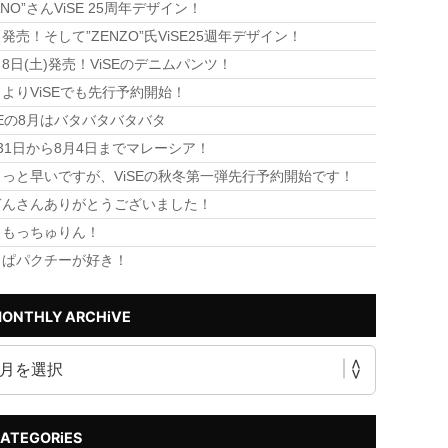
ANO”さんViSE 25周年デザイン！
発売！そして”ZENZO”氏ViSE25週年デザイン！
8日(土)発売！ViSEのデニムパンツ！
よりViSEでも先行予約開始！
SEの8月はバタバタバタバタ
31日から8月4日までマレーシア！
っと早いですが、ViSEの秋冬第一弾先行予約開始です！
ぎんさんありがとうございました！
！もっちゅりん！
っぱパクチーが好き！
ONTHLY ARCHiVE
ATEGORiES