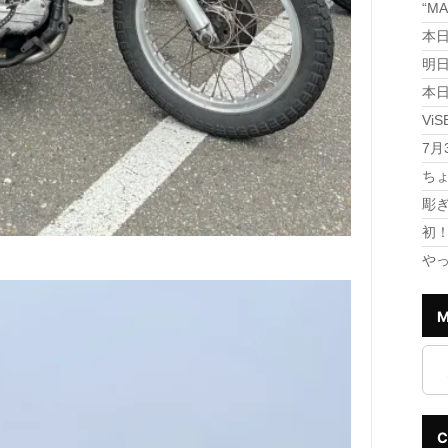
“M
本日
明日
本日
Vi
7月
ちょ
彫
初
や
M
C