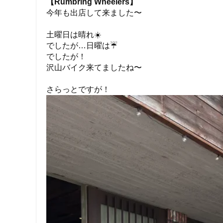
【Rumbring Wheelers】
今年も出店して来ました〜
土曜日は晴れ☀️
でしたが…日曜は☔️
でしたが！
沢山バイク来てましたね〜
さらっとですが！