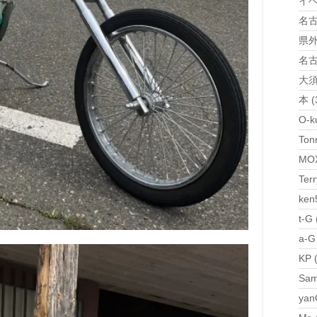
イベ
名古屋
県外S
名古
大須
本 (
O-k
Ton
MOX
Terr
ken
t-G 
a-G
KP 
Sam
yan