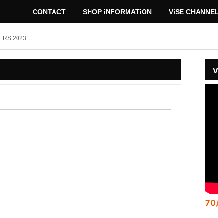
CONTACT
SHOP iNFORMATiON
ViSE CHANNE
ERS 2023
V
70