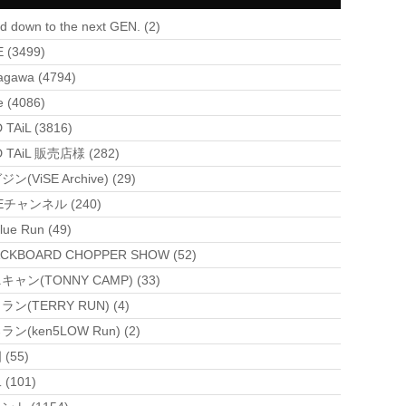
d down to the next GEN. (2)
E (3499)
agawa (4794)
e (4086)
 TAiL (3816)
 TAiL 販売店様 (282)
ン(ViSE Archive) (29)
SEチャンネル (240)
lue Run (49)
CKBOARD CHOPPER SHOW (52)
キャン(TONNY CAMP) (33)
ラン(TERRY RUN) (4)
ン(ken5LOW Run) (2)
(55)
(101)