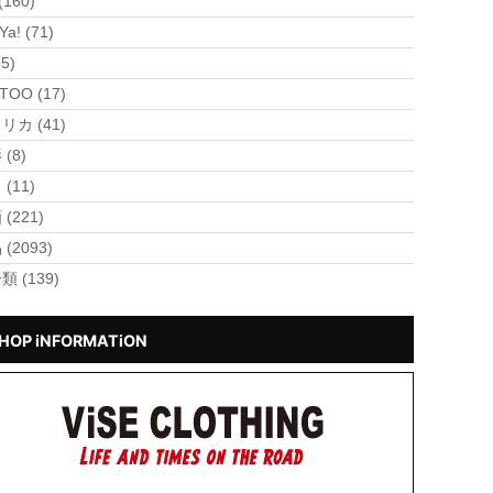
(160)
Ya! (71)
(5)
TOO (17)
リカ (41)
(8)
(11)
(221)
(2093)
類 (139)
HOP iNFORMATiON