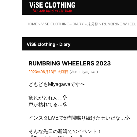
HOME
ViSE CLOTHiNG - DiARY
未分類
RUMBRiNG WHEEL
ViSE clothing - Diary
RUMBRiNG WHEELERS 2023
2023年06月13日 火曜日
(vise_miyagawa)
どもどもMiyagawaです〜
疲れがとれん…💦
声が枯れてる…💦
インスタLiVEで5時間喋り続けたせいだな…💦
そんな先日の新潟でのイベント！