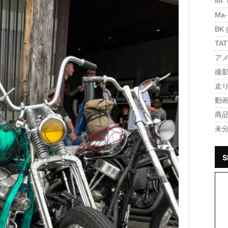
Mr. 
Ma-
BK 
TAT
アメ
撮影 
走り 
動画 
商品 
未分
S