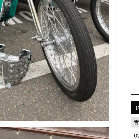
[
宮
0