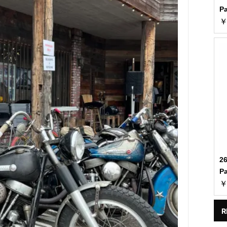
P
￥
2
P
￥
R