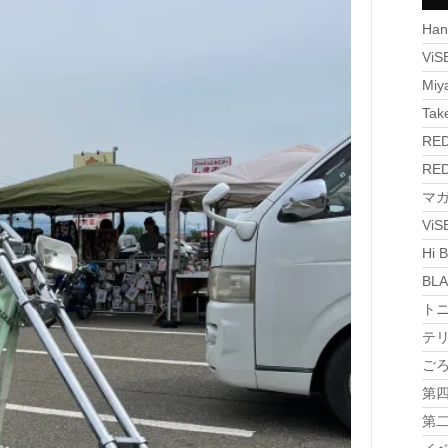
Han
ViS
Miy
Tak
RED
RED
マガジ
Vi
Hi B
BLA
トニ
テリ
ごろラ
第四 
第二 