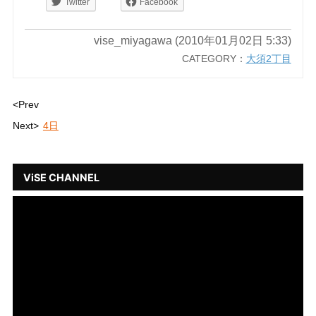
Twitter
Facebook
vise_miyagawa (2010年01月02日 5:33)
CATEGORY：
大須2丁目
<Prev
Next>
4日
ViSE CHANNEL