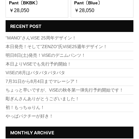
Pant〔BKBK〕
Pant〔Blue〕
￥28,050
￥28,050
RECENT POST
“MANO”さんViSE 25周年デザイン！
本日発売！そして”ZENZO”氏ViSE25週年デザイン！
明日8日(土)発売！ViSEのデニムパンツ！
本日よりViSEでも先行予約開始！
ViSEの8月はバタバタバタバタ
7月31日から8月4日までマレーシア！
ちょっと早いですが、ViSEの秋冬第一弾先行予約開始です！
彫ぎんさんありがとうございました！
初！もっちゅりん！
やっぱパクチーが好き！
MONTHLY ARCHiVE