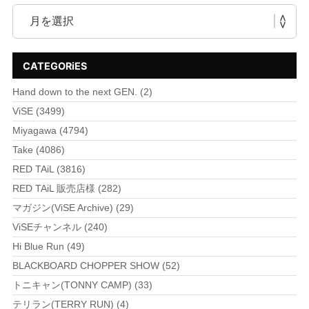
CATEGORiES
Hand down to the next GEN. (2)
ViSE (3499)
Miyagawa (4794)
Take (4086)
RED TAiL (3816)
RED TAiL 販売店様 (282)
マガジン(ViSE Archive) (29)
ViSEチャンネル (240)
Hi Blue Run (49)
BLACKBOARD CHOPPER SHOW (52)
トニキャン(TONNY CAMP) (33)
テリラン(TERRY RUN) (4)