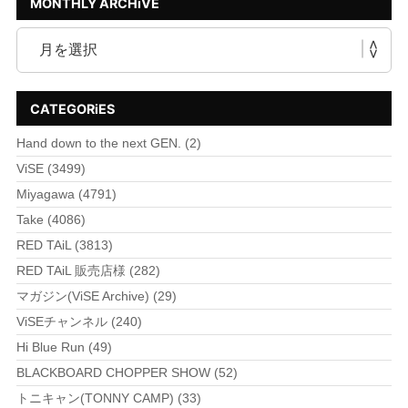
MONTHLY ARCHiVE
CATEGORiES
Hand down to the next GEN. (2)
ViSE (3499)
Miyagawa (4791)
Take (4086)
RED TAiL (3813)
RED TAiL 販売店様 (282)
マガジン(ViSE Archive) (29)
ViSEチャンネル (240)
Hi Blue Run (49)
BLACKBOARD CHOPPER SHOW (52)
トニキャン(TONNY CAMP) (33)