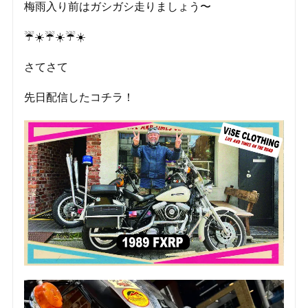
梅雨入り前はガシガシ走りましょう〜
☔️☀️☔️☀️☔️☀️
さてさて
先日配信したコチラ！