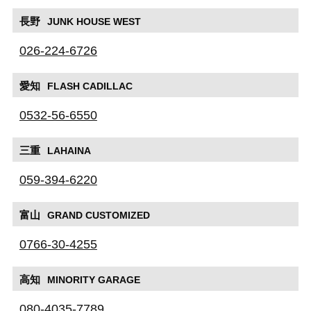
長野
JUNK HOUSE WEST
026-224-6726
愛知
FLASH CADILLAC
0532-56-6550
三重
LAHAINA
059-394-6220
富山
GRAND CUSTOMIZED
0766-30-4255
高知
MINORITY GARAGE
080-4035-7789