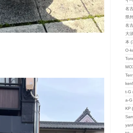
イベ
名古屋
県外S
名古
大須
本 (
O-k
Ton
MOX
Terr
ken
t-G 
a-G
KP 
Sam
yan