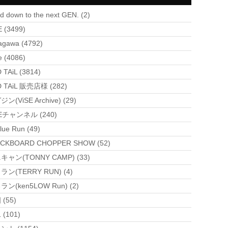
d down to the next GEN. (2)
E (3499)
agawa (4792)
e (4086)
 TAiL (3814)
 TAiL 販売店様 (282)
ン(ViSE Archive) (29)
SEチャンネル (240)
lue Run (49)
CKBOARD CHOPPER SHOW (52)
キャン(TONNY CAMP) (33)
ラン(TERRY RUN) (4)
ン(ken5LOW Run) (2)
(55)
(101)