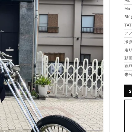
Mr. 
Ma-
BK 
TAT
アメ
撮影 
走り 
動画 
商品 
未分
S