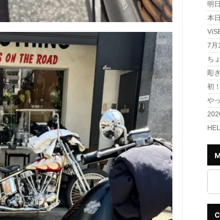
明日
本日
Vi
7月
ちょ
彫
初
や
20
HE
M
C