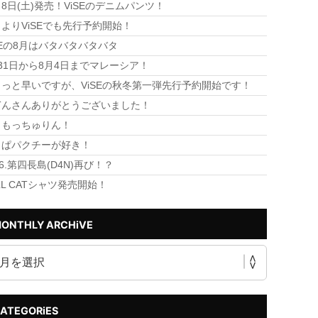
8日(土)発売！ViSEのデニムパンツ！
よりViSEでも先行予約開始！
SEの8月はバタバタバタバタ
31日から8月4日までマレーシア！
っと早いですが、ViSEの秋冬第一弾先行予約開始です！
ぎんさんありがとうございました！
！もっちゅりん！
っぱパクチーが好き！
26.第四長島(D4N)再び！？
LL CATシャツ発売開始！
ONTHLY ARCHiVE
ATEGORiES