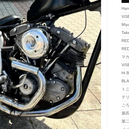
Han
ViS
Miy
Tak
RED
RED
マガジ
Vi
Hi B
BLA
トニ
テリ
ごろラ
第四 
第二 