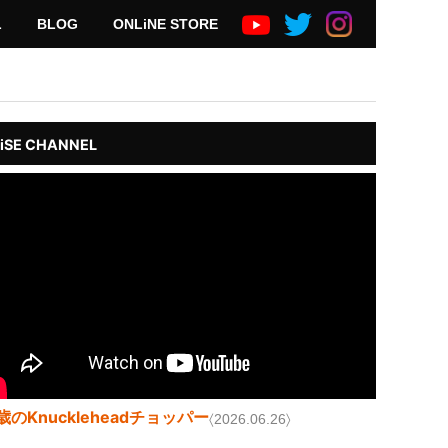
L
BLOG
ONLiNE STORE
iSE CHANNEL
歳のKnuckleheadチョッパー
〈2026.06.26〉