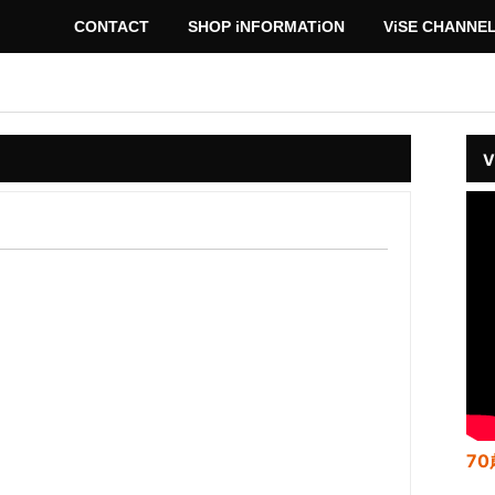
CONTACT
SHOP iNFORMATiON
ViSE CHANNE
V
70