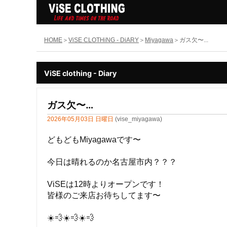
HOME
ViSE CLOTHiNG - DiARY
Miyagawa
ガス欠〜...
ViSE clothing - Diary
ガス欠〜…
2026年05月03日 日曜日
(vise_miyagawa)
どもどもMiyagawaです〜
今日は晴れるのか名古屋市内？？？
ViSEは12時よりオープンです！
皆様のご来店お待ちしてます〜
☀️💨☀️💨☀️💨