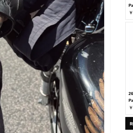
P
￥
2
P
￥
R