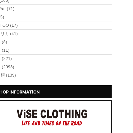
(160)
Ya! (71)
(5)
TOO (17)
リカ (41)
(8)
(11)
(221)
(2093)
類 (139)
HOP iNFORMATiON