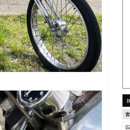
[
宮
0