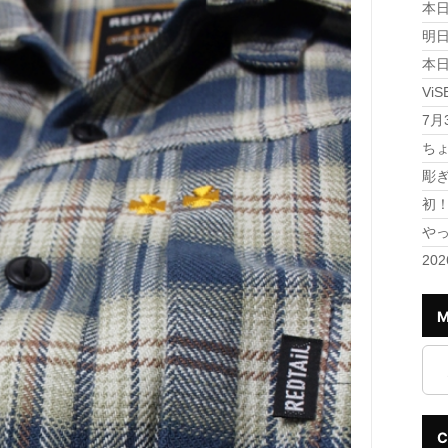
本日
明日
本日
Vi
7月
ちょ
彫
初
や
20
M
C