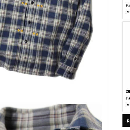
P
￥
2
P
￥
R