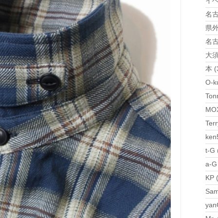
イベ
名古屋
県外S
名古
大須
本 (
O-k
Ton
MOX
Terr
ken
t-G 
a-G
KP 
Sam
yan