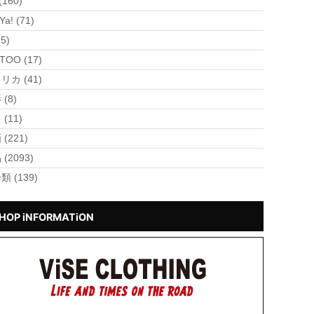
(160)
Ya! (71)
(5)
TOO (17)
リカ (41)
(8)
(11)
(221)
(2093)
類 (139)
HOP iNFORMATiON