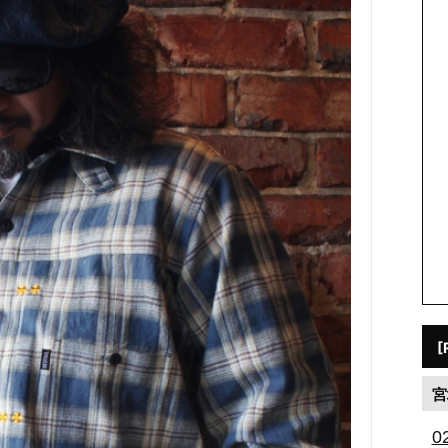
[
宮
0