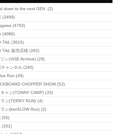
d down to the next GEN. (2)
E (3499)
agawa (4793)
e (4086)
 TAiL (3815)
 TAiL 販売店様 (282)
ン(ViSE Archive) (29)
SEチャンネル (240)
lue Run (49)
CKBOARD CHOPPER SHOW (52)
キャン(TONNY CAMP) (33)
ラン(TERRY RUN) (4)
ン(ken5LOW Run) (2)
(55)
(101)