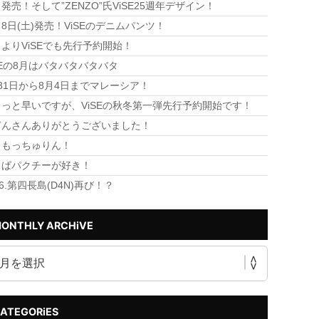
発売！そして”ZENZO”氏ViSE25週年デザイン！
8日(土)発売！ViSEのデニムパンツ！
よりViSEでも先行予約開始！
SEの8月はバタバタバタバタ
31日から8月4日までマレーシア！
っと早いですが、ViSEの秋冬第一弾先行予約開始です！
ぎんさんありがとうございました！
！もっちゅりん！
っぱパクチーが好き！
26.第四長島(D4N)再び！？
ONTHLY ARCHiVE
ATEGORiES