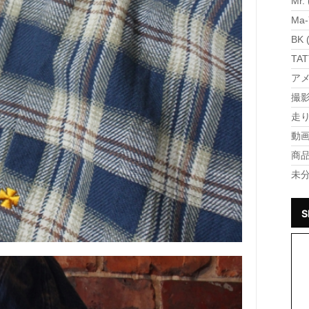
Mr. 
Ma-
BK 
TAT
アメ
撮影 
走り 
動画 
商品 
未分
S