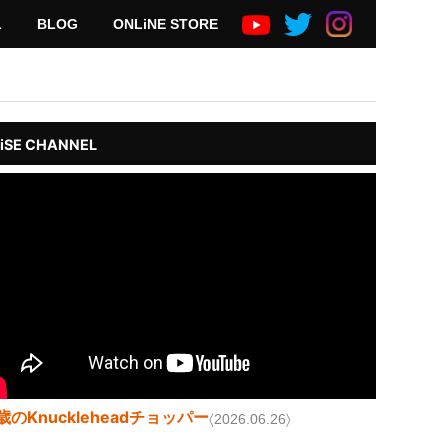
L
BLOG
ONLiNE STORE
iSE CHANNEL
歳のKnuckleheadチョッパー
〈2026.06.26〉