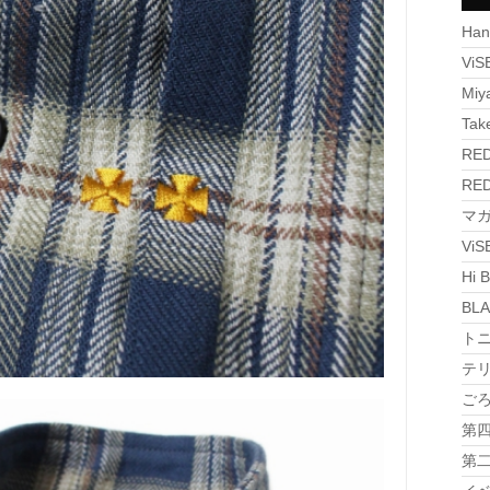
Han
ViS
Miy
Tak
RED
RED
マガジ
Vi
Hi B
BLA
トニ
テリ
ごろラ
第四 
第二 