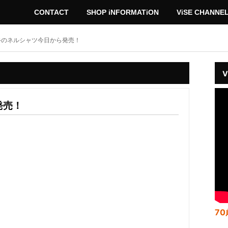
CONTACT
SHOP iNFORMATiON
ViSE CHANNE
手のネルシャツ今日から発売！
V
発売！
70