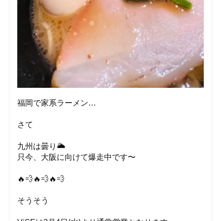
福岡で家系ラーメン…
さて
九州は曇り🌥️
只今、大阪に向けて爆走中です〜
🔥💨🔥💨🔥💨
そうそう