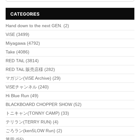
CATEGORiES
Hand down to the next GEN. (2)
ViSE (3499)
Miyagawa (4792)
Take (4086)
RED TAiL (3814)
RED TAiL 販売店様 (282)
マガジン(ViSE Archive) (29)
ViSEチャンネル (240)
Hi Blue Run (49)
BLACKBOARD CHOPPER SHOW (52)
トニキャン(TONNY CAMP) (33)
テリラン(TERRY RUN) (4)
ごろラン(ken5LOW Run) (2)
第四 (55)