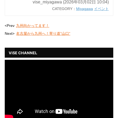
vise_miyagawa (2026年03月02日 10:04)
CATEGORY：
Miyagawa
イベント
<Prev
九州向かってます！
Next>
名古屋から九州へ！寄り道”山口“
ViSE CHANNEL