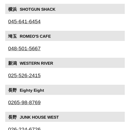
横浜
SHOTGUN SHACK
045-641-6454
埼玉
ROMEO'S CAFE
048-501-5667
新潟
WESTERN RIVER
025-526-2415
長野
Eighty Eight
0265-98-8769
長野
JUNK HOUSE WEST
026-224-6726