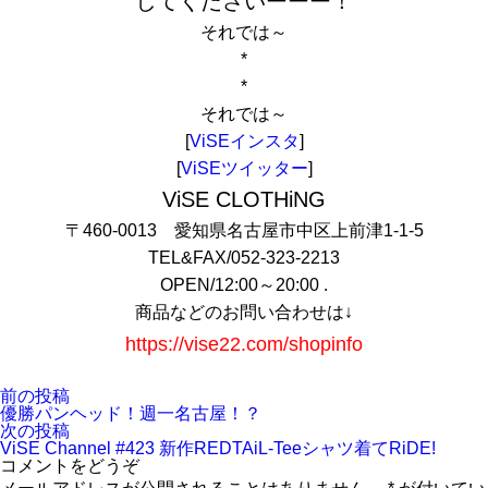
してくださいーーー！
それでは～
*
*
それでは～
[
ViSEインスタ
]
[
ViSEツイッター
]
ViSE CLOTHiNG
〒460-0013 愛知県名古屋市中区上前津1-1-5
TEL&FAX/052-323-2213
OPEN/12:00～20:00 .
商品などのお問い合わせは↓
https://vise22.com/shopinfo
投
前
前の投稿
稿
の
優勝パンヘッド！週一名古屋！？
ナ
投
次
次の投稿
ビ
稿:
の
ViSE Channel #423 新作REDTAiL-Teeシャツ着てRiDE!
ゲ
投
コメントをどうぞ
ー
稿: